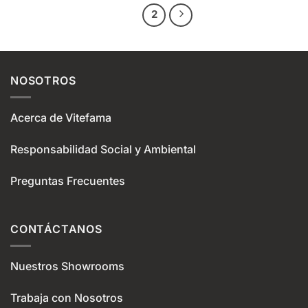
1
2
NOSOTROS
Acerca de Vitefama
Responsabilidad Social y Ambiental
Preguntas Frecuentes
CONTÁCTANOS
Nuestros Showrooms
Trabaja con Nosotros