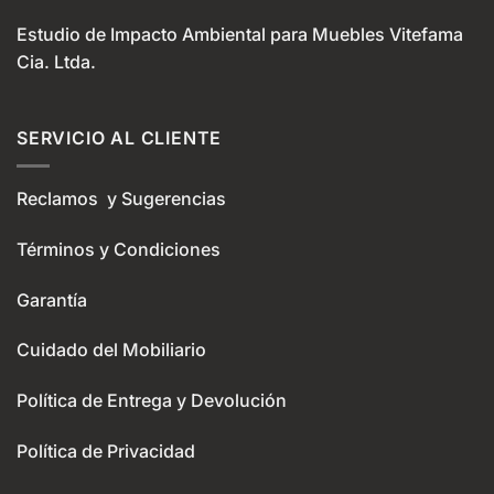
Estudio de Impacto Ambiental para Muebles Vitefama
Cia. Ltda.
SERVICIO AL CLIENTE
Reclamos y Sugerencias
Términos y Condiciones
Garantía
Cuidado del Mobiliario
Política de Entrega y Devolución
Política de Privacidad