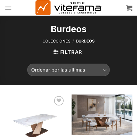
Skip
to
content
Burdeos
COLECCIONES
/
BURDEOS
FILTRAR
Add to
Add to
wishlist
wishlist