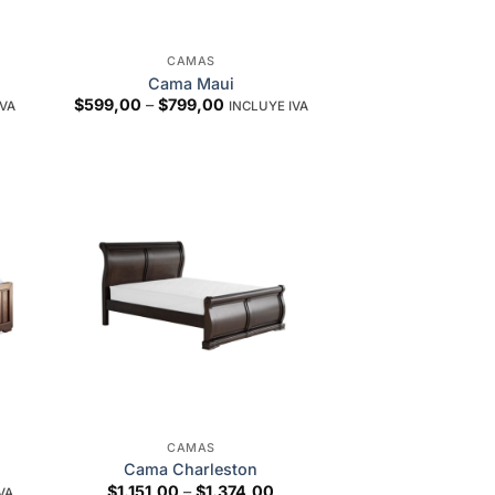
CAMAS
Cama Maui
Price
$
599,00
–
$
799,00
IVA
INCLUYE IVA
range:
$599,00
through
$799,00
to
Add to
ist
wishlist
CAMAS
Cama Charleston
Price
$
1.151,00
–
$
1.374,00
VA