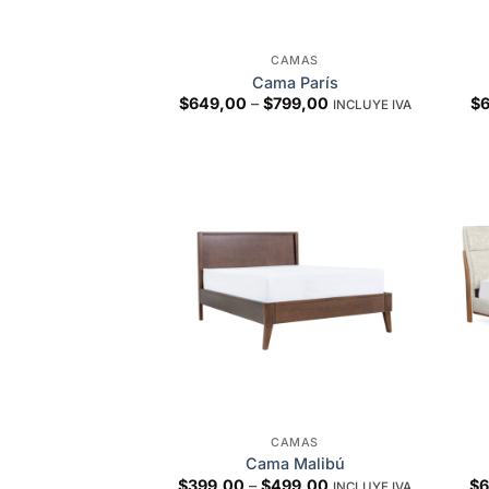
CAMAS
Cama París
Price
$
649,00
–
$
799,00
$
INCLUYE IVA
range:
$649,00
through
$799,00
Add to
wishlist
CAMAS
Cama Malibú
Price
$
399,00
–
$
499,00
$
6
INCLUYE IVA