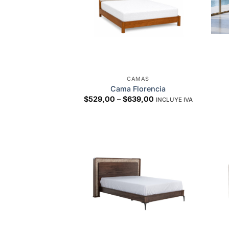
CAMAS
Cama Florencia
Price
$
529,00
–
$
639,00
INCLUYE IVA
range:
$529,00
through
$639,00
Add to
wishlist