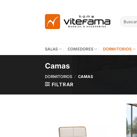
Skip
to
content
Buscar
por:
SALAS
COMEDORES
DORMITORIOS
Camas
DORMITORIOS
/
CAMAS
FILTRAR
Add to
wishlist