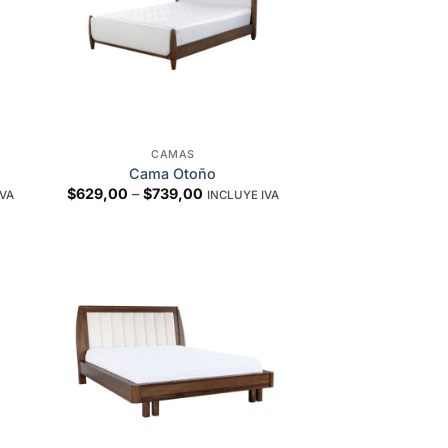
CAMAS
Cama Otoño
Price
$
629,00
–
$
739,00
IVA
INCLUYE IVA
range:
$629,00
through
$739,00
to
Add to
ist
wishlist