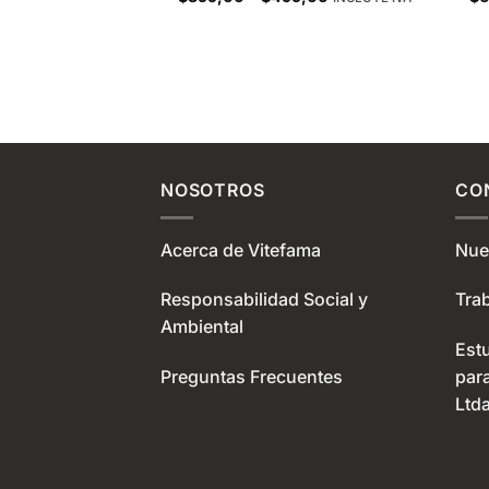
range:
$399,00
through
$499,00
NOSOTROS
CO
Acerca de Vitefama
Nue
Responsabilidad Social y
Tra
Ambiental
Est
Preguntas Frecuentes
par
Ltda