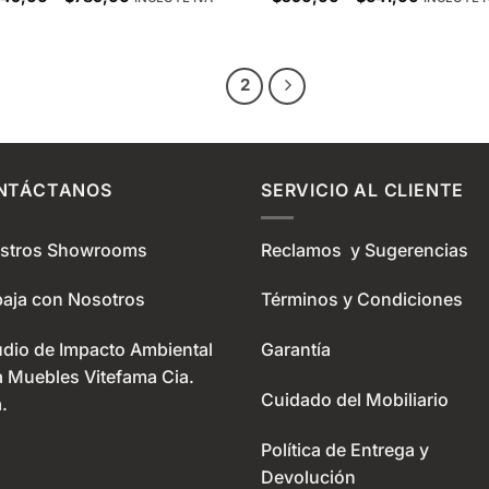
range:
range:
$649,00
$590,00
through
through
$789,00
$641,00
1
2
NTÁCTANOS
SERVICIO AL CLIENTE
stros Showrooms
Reclamos y Sugerencias
baja con Nosotros
Términos y Condiciones
udio de Impacto Ambiental
Garantía
a Muebles Vitefama Cia.
Cuidado del Mobiliario
.
Política de Entrega y
Devolución