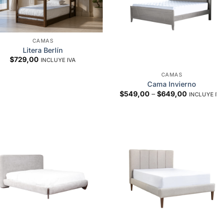
CAMAS
Litera Berlín
$
729,00
INCLUYE IVA
CAMAS
Cama Invierno
Price
$
549,00
–
$
649,00
INCLUYE 
range:
$549,00
through
$649,00
Add to
Add 
wishlist
wishl