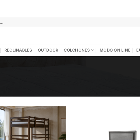
RECLINABLES
OUTDOOR
COLCHONES
MODO ON LINE
E
Add to
Add 
wishlist
wishl