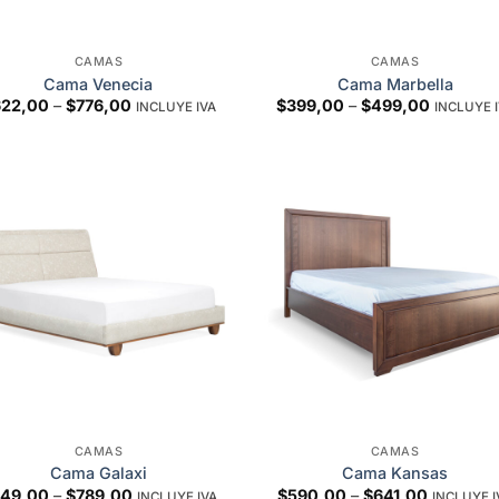
CAMAS
CAMAS
Cama Venecia
Cama Marbella
Price
Price
622,00
–
$
776,00
$
399,00
–
$
499,00
INCLUYE IVA
INCLUYE 
range:
range:
$622,00
$399,00
through
through
$776,00
$499,00
Add to
Add 
wishlist
wishl
CAMAS
CAMAS
Cama Galaxi
Cama Kansas
Price
Price
49,00
–
$
789,00
$
590,00
–
$
641,00
INCLUYE IVA
INCLUYE I