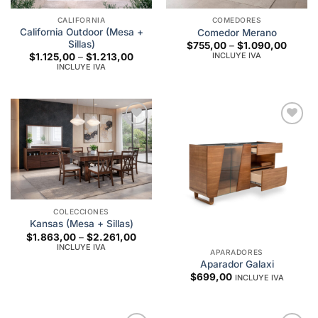
CALIFORNIA
COMEDORES
California Outdoor (Mesa +
Comedor Merano
Sillas)
Price
$
755,00
–
$
1.090,00
range:
INCLUYE IVA
Price
$
1.125,00
–
$
1.213,00
$755,
range:
INCLUYE IVA
throug
$1.125,00
$1.09
through
$1.213,00
Add to
Add to
wishlist
wishlist
COLECCIONES
Kansas (Mesa + Sillas)
Price
$
1.863,00
–
$
2.261,00
range:
INCLUYE IVA
APARADORES
$1.863,00
through
Aparador Galaxi
$2.261,00
$
699,00
INCLUYE IVA