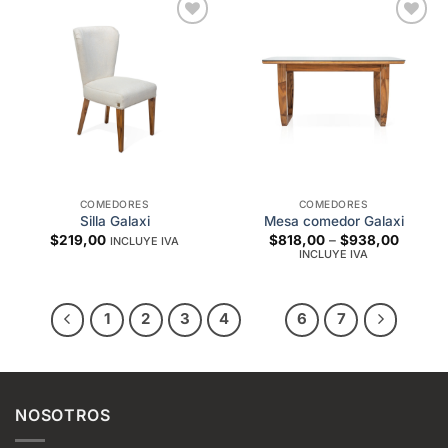
Add to
Add to
wishlist
wishlist
COMEDORES
COMEDORES
Silla Galaxi
Mesa comedor Galaxi
Price
$
219,00
$
818,00
–
$
938,00
INCLUYE IVA
range:
INCLUYE IVA
$818,0
through
$938,0
1
2
3
4
5
6
7
NOSOTROS