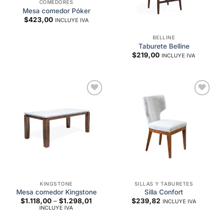
COMEDORES
Mesa comedor Póker
$
423,00
INCLUYE IVA
BELLINE
Taburete Belline
$
219,00
INCLUYE IVA
Add to
Add to
wishlist
wishlist
KINGSTONE
SILLAS Y TABURETES
Mesa comedor Kingstone
Silla Confort
Price
$
1.118,00
–
$
1.298,01
$
239,82
INCLUYE IVA
range:
INCLUYE IVA
$1.118,00
through