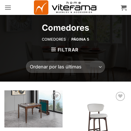
Skip
to
content
Comedores
COMEDORES
/
PÁGINA 5
FILTRAR
Add to
Add to
wishlist
wishlist