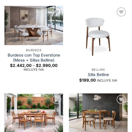
$1.298,01
Add to
Add to
wishlist
wishlist
BURDEOS
Burdeos con Top Everstone
(Mesa + Sillas Belline)
Price
$
2.442,00
–
$
2.990,00
range:
INCLUYE IVA
BELLINE
$2.442,00
Silla Belline
through
$
199,00
$2.990,00
INCLUYE IVA
Add to
Add to
wishlist
wishlist