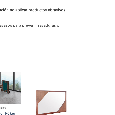
ción no aplicar productos abrasivos
savasos para prevenir rayaduras o
Add to
Add to
wishlist
wishlist
RES
or Póker