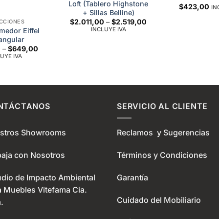
Loft (Tablero Highstone
$
423,00
IN
+ Sillas Belline)
Price
$
2.011,00
–
$
2.519,00
CCIONES
range:
INCLUYE IVA
edor Eiffel
$2.011,00
angular
through
Price
$2.519,00
0
–
$
649,00
range:
UYE IVA
$599,00
through
$649,00
NTÁCTANOS
SERVICIO AL CLIENTE
stros Showrooms
Reclamos y Sugerencias
baja con Nosotros
Términos y Condiciones
udio de Impacto Ambiental
Garantía
a Muebles Vitefama Cia.
Cuidado del Mobiliario
.