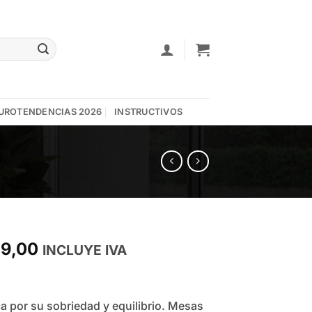
UROTENDENCIAS 2026
INSTRUCTIVOS
Price
89,00
INCLUYE IVA
range:
$2.029,00
through
a por su sobriedad y equilibrio. Mesas