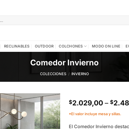
RECLINABLES
OUTDOOR
COLCHONES
MODO ON LINE
E
Comedor Invierno
COLECCIONES
/
INVIERNO
2.029,00
–
2.4
$
$
Add to
*El valor incluye mesa y sillas.
wishlist
El Comedor Invierno destac