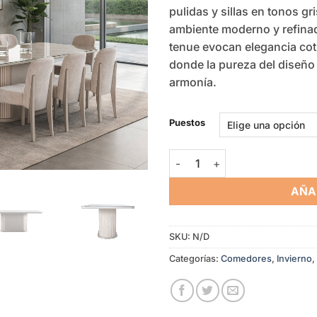
pulidas y sillas en tonos g
ambiente moderno y refinad
tenue evocan elegancia co
donde la pureza del diseño 
armonía.
Puestos
Comedor Invierno cantidad
AÑA
SKU:
N/D
Categorías:
Comedores
,
Invierno
,