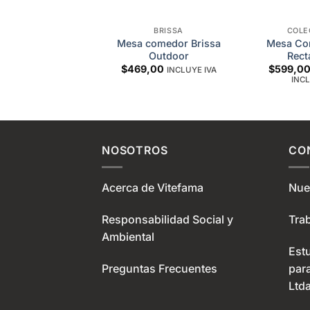
PARADORES
BRISSA
COLE
Mesa comedor Brissa
Mesa Com
rador Galaxi
Outdoor
Rect
,00
INCLUYE IVA
$
469,00
$
599,0
INCLUYE IVA
INCL
NOSOTROS
CO
Acerca de Vitefama
Nue
Responsabilidad Social y
Tra
Ambiental
Est
Preguntas Frecuentes
par
Ltda