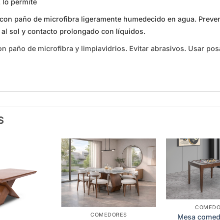
z lo permite
con paño de microfibra ligeramente humedecido en agua. Preven
a al sol y contacto prolongado con líquidos.
n paño de microfibra y limpiavidrios. Evitar abrasivos. Usar po
S
Add to
Add to
wishlist
wishlist
COMEDO
COMEDORES
Mesa comed