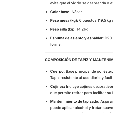
evita que el vidrio se desprenda o e
Color base:
Nácar
Peso mesa (kg):
6 puestos 119,5 kg /
Peso silla (kg):
14,2 kg
Espuma de asiento y espaldar:
D20 
forma.
COMPOSICIÓN DE TAPIZ Y MANTENI
Cuerpo:
Base principal de poliéster.
Tapiz resistente al uso diario y fác
Cojines:
Incluye cojines decorativos
que permite retirar para facilitar su
Mantenimiento de tapizado:
Aspirar
puede aplicar alcohol y frotar suavem