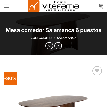
Skip
to
content
Mesa comedor Salamanca 6 puestos
COLECCIONES
/
SALAMANCA
-30%
Add to
wishlist