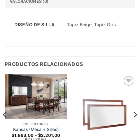
VALORACIONES (0)
DISEÑO DE SILLA
Tapiz Beige, Tapiz Gris
PRODUCTOS RELACIONADOS
Add to
Add to
wishlist
wishlist
COLECCIONES
Kansas (Mesa + Sillas)
Price
$
1.863,00
–
$
2.261,00
range:
INCLUYE IVA