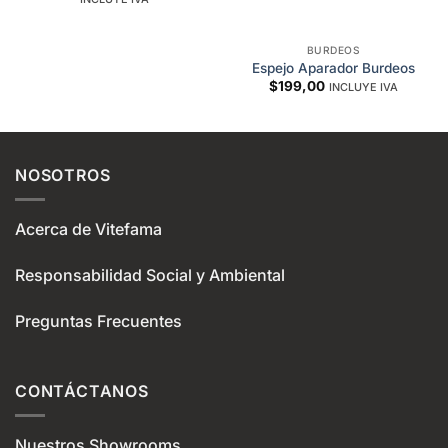
$1.863,00
through
$2.261,00
BURDEOS
Espejo Aparador Burdeos
:
,00
$
199,00
INCLUYE IVA
gh
,00
NOSOTROS
Acerca de Vitefama
Responsabilidad Social y Ambiental
Preguntas Frecuentes
CONTÁCTANOS
Nuestros Showrooms