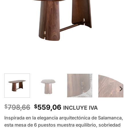
Original
Current
798,66
559,06
$
$
INCLUYE IVA
price
price
Inspirada en la elegancia arquitectónica de Salamanca,
was:
is:
esta mesa de 6 puestos muestra equilibrio, sobriedad
$798,66.
$559,06.