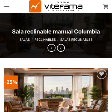
Skip
to
content
Sala reclinable manual Columbia
SALAS
/
RECLINABLES
/
SALAS RECLINABLES
-25%
Add to
wishlist