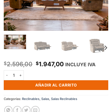
Original
Current
2.596,00
1.947,00
$
$
INCLUYE IVA
price
price
Sala reclinable manual Columbia cantidad
was:
is:
$2.596,00.
$1.947,00.
AÑADIR AL CARRITO
Categorías:
Reclinables
,
Salas
,
Salas Reclinables