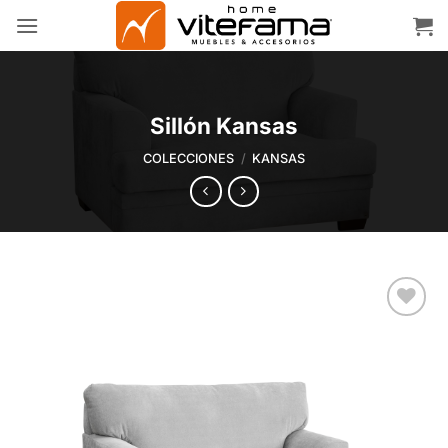
Skip
to
content
Sillón Kansas
COLECCIONES
/
KANSAS
Add to
wishlist