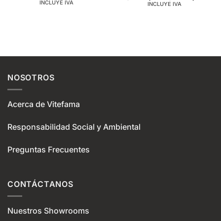
range:
INCLUYE IVA
range
INCLUYE IVA
$968,00
$1.8
through
throu
$1.237,00
$2.3
NOSOTROS
Acerca de Vitefama
Responsabilidad Social y Ambiental
Preguntas Frecuentes
CONTÁCTANOS
Nuestros Showrooms