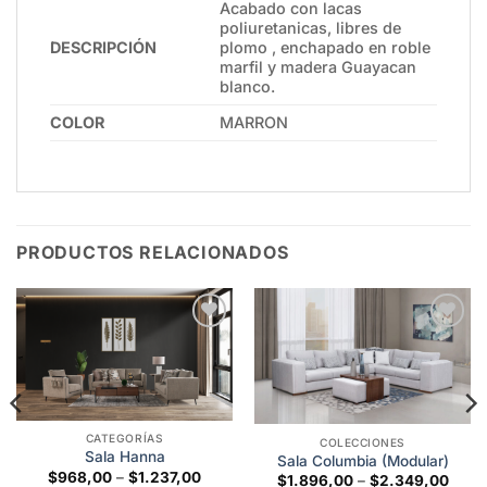
Acabado con lacas
poliuretanicas, libres de
DESCRIPCIÓN
plomo , enchapado en roble
marfil y madera Guayacan
blanco.
COLOR
MARRON
PRODUCTOS RELACIONADOS
Add to
Add to
wishlist
wishlist
CATEGORÍAS
COLECCIONES
Sala Hanna
Sala Columbia (Modular)
Price
$
968,00
–
$
1.237,00
Price
$
1.896,00
–
$
2.349,00