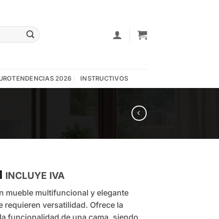
UROTENDENCIAS 2026
INSTRUCTIVOS
Price
1
INCLUYE IVA
range:
n mueble multifuncional y elegante
$999,00
requieren versatilidad. Ofrece la
through
la funcionalidad de una cama, siendo