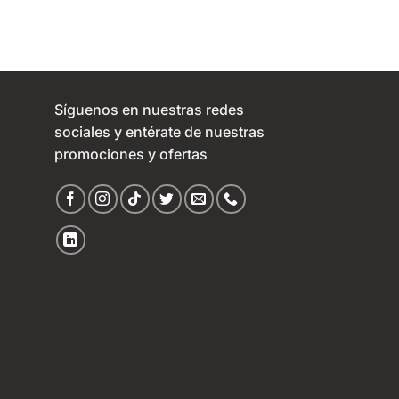
$1.065,34.
$799,00.
$797,00
through
$897,00
Síguenos en nuestras redes
sociales y entérate de nuestras
promociones y ofertas