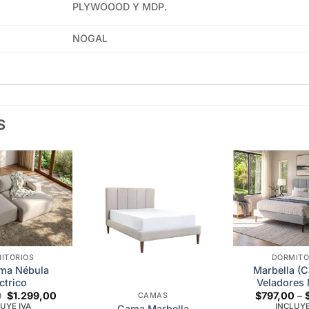
PLYWOOOD Y MDP.
NOGAL
S
Add to
Add to
wishlist
wishlist
ITORIOS
DORMITO
ama Nébula
Marbella (
ctrico
Veladores 
Original
Current
0
$
1.299,00
$
797,00
–
CAMAS
price
price
UYE IVA
INCLUYE
Cama Marbella