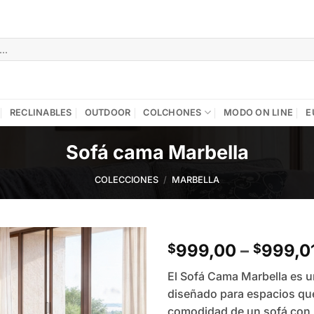
RECLINABLES
OUTDOOR
COLCHONES
MODO ON LINE
E
Sofá cama Marbella
COLECCIONES
/
MARBELLA
999,00
–
999,0
$
$
Add to
El Sofá Cama Marbella es u
wishlist
diseñado para espacios que 
comodidad de un sofá con 