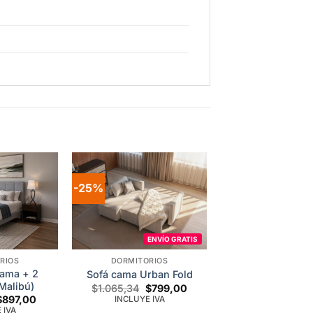
-25%
Add to
Add to
wishlist
wishlist
ENVÍO GRATIS
RIOS
DORMITORIOS
Cama + 2
Sofá cama Urban Fold
Malibú)
Original
Current
$
1.065,34
$
799,00
price
price
Price
$
897,00
INCLUYE IVA
was:
is:
range:
 IVA