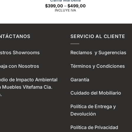
was:
is:
Price
$
399,00
–
$
499,00
$1.732,00.
$1.299,00.
range:
INCLUYE IVA
$399,00
through
$499,00
NTÁCTANOS
SERVICIO AL CLIENTE
stros Showrooms
Reclamos y Sugerencias
baja con Nosotros
Términos y Condiciones
udio de Impacto Ambiental
Garantía
a Muebles Vitefama Cia.
Cuidado del Mobiliario
.
Política de Entrega y
Devolución
Política de Privacidad