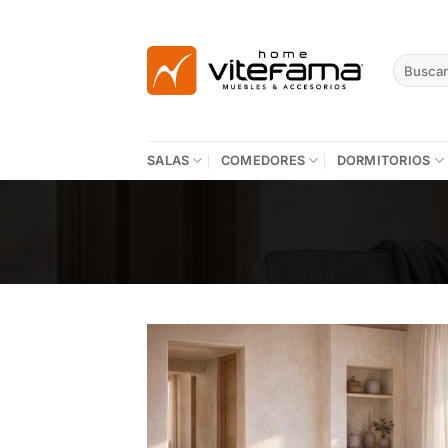
Skip
to
content
Buscar
por:
SALAS
COMEDORES
DORMITORIOS