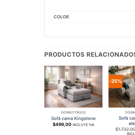
COLOR
PRODUCTOS RELACIONADO
-25%
Add to
wishlist
DORMITORIOS
DORM
Sofá c
Sofá cama Kingstone
elé
$
499,00
INCLUYE IVA
$
1.732,0
INCL