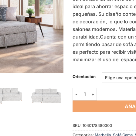
ideal para ahorrar espacio
pequeñas. Su diseño conte
de decoración, lo que lo co
salones modernos. Material
durabilidad.Cuenta con un 
permitiendo pasar de sofá
es perfecto para recibir vi
maximizar el uso del espaci
Orientación
Sofá cama Marbella cantidad
AÑA
SKU:
1040178480300
Categorías:
Marbella
,
Sofá Cama
,