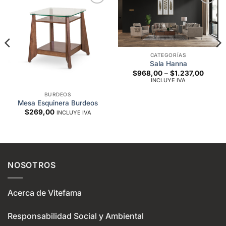
Add to
Add to
wishlist
wishlist
CATEGORÍAS
Sala Hanna
Price
$
968,00
–
$
1.237,00
e
range:
INCLUYE IVA
ge:
$968,
896,00
throug
ough
BURDEOS
$1.237
349,00
Mesa Esquinera Burdeos
$
269,00
INCLUYE IVA
NOSOTROS
Acerca de Vitefama
Responsabilidad Social y Ambiental