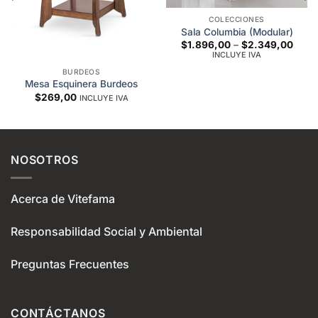
COLECCIONES
Sala Columbia (Modular)
Price
$
1.896,00
–
$
2.349,00
range
INCLUYE IVA
$1.8
throu
BURDEOS
$2.3
Mesa Esquinera Burdeos
$
269,00
INCLUYE IVA
NOSOTROS
Acerca de Vitefama
Responsabilidad Social y Ambiental
Preguntas Frecuentes
CONTÁCTANOS