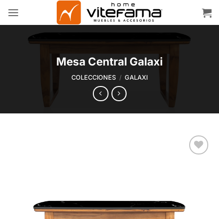
Skip
to
content
Mesa Central Galaxi
COLECCIONES
/
GALAXI
Add to
wishlist